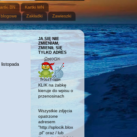
artki BN
Kartki WN
 blogowe
Zakładki
Zawieszki
JA SIĘ NIE
ZMIENIAM,
ZMIENIŁ SIĘ
TYLKO ADRES
 listopada
KLIK na żabkę
kieruje do wpisu o
przenosinach
Wszystkie zdjęcia
opatrzone
adresem
"http://splocik.blox
.pl" oraz / lub