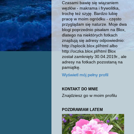
Czasami bawię się wiązaniem
węzłów - makrama i frywolitka,
trochę też szyję. Bardzo lubię
pracę w moim ogródku - często
przyglądam się naturze. Moje dwa
blogi poprzednio pisałam na Blox,
dlatego na niektórych fotkach
znajdują się adresy odpowiednio:
http://splocik.blox.pl/html albo
http://oczka.blox.pl/html Blox
został zamknięty 30.04.2019r., ale
adresy na fotkach pozostaną na
pamiątkę.
Wyświetl mój pełny profil
KONTAKT DO MNIE
Znajdziesz go w moim profilu
POZDRAWIAM LATEM