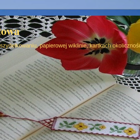
słowa
 szydełkowaniu, papierowej wiklinie, kartkach okoliczno