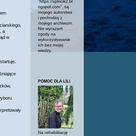
"https://splocik2.bl
ogspot.com", są
mojego autorstwa
ftem
i pochodzą z
mojego archiwum.
iarskiego,
Nie wyrażam
, a
zgody na
tąd w
wykorzystywanie
ich bez mojej
wiedzy.
tartuje.
śniające
POMOC DLA LILI
azków,
wyboru
erpretowały
Na rehabilitację