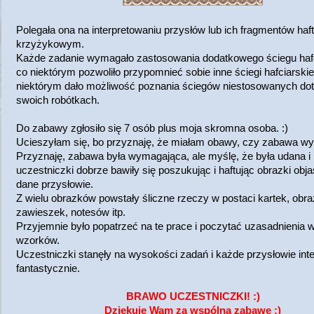
Polegała ona na interpretowaniu przysłów lub ich fragmentów ha
krzyżykowym.
Każde zadanie wymagało zastosowania dodatkowego ściegu hafc
co niektórym pozwoliło przypomnieć sobie inne ściegi hafciarskie
niektórym dało możliwość poznania ściegów niestosowanych do
swoich robótkach.
Do zabawy zgłosiło się 7 osób plus moja skromna osoba. :)
Ucieszyłam się, bo przyznaję, że miałam obawy, czy zabawa wys
Przyznaję, zabawa była wymagająca, ale myślę, że była udana i
uczestniczki dobrze bawiły się poszukując i haftując obrazki obja
dane przysłowie.
Z wielu obrazków powstały śliczne rzeczy w postaci kartek, obr
zawieszek, notesów itp.
Przyjemnie było popatrzeć na te prace i poczytać uzasadnienia 
wzorków.
Uczestniczki stanęły na wysokości zadań i każde przysłowie int
fantastycznie.
BRAWO UCZESTNICZKI! :)
Dziękuję Wam za wspólną zabawę :)