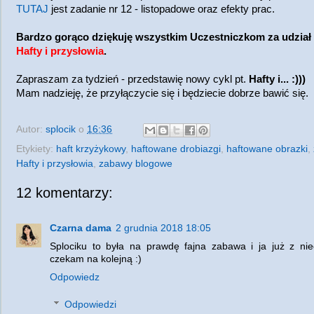
TUTAJ
jest zadanie nr 12 - listopadowe oraz efekty prac.
Bardzo gorąco dziękuję wszystkim Uczestniczkom za udział
Hafty i przysłowia
.
Zapraszam za tydzień - przedstawię nowy cykl pt.
Hafty i...
:)))
Mam nadzieję, że przyłączycie się i będziecie dobrze bawić się.
Autor:
splocik
o
16:36
Etykiety:
haft krzyżykowy
,
haftowane drobiazgi
,
haftowane obrazki
,
Hafty i przysłowia
,
zabawy blogowe
12 komentarzy:
Czarna dama
2 grudnia 2018 18:05
Splociku to była na prawdę fajna zabawa i ja już z niec
czekam na kolejną :)
Odpowiedz
Odpowiedzi