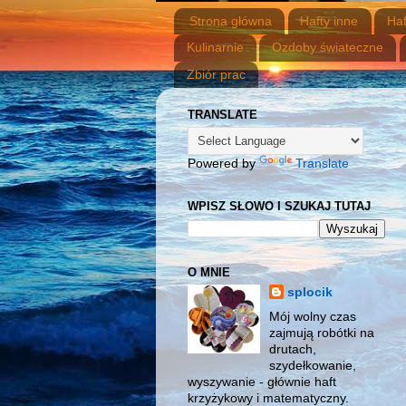
Strona główna
Hafty inne
Haf
Kulinarnie
Ozdoby świateczne
Zbiór prac
TRANSLATE
Powered by
Translate
WPISZ SŁOWO I SZUKAJ TUTAJ
O MNIE
splocik
Mój wolny czas
zajmują robótki na
drutach,
szydełkowanie,
wyszywanie - głównie haft
krzyżykowy i matematyczny.