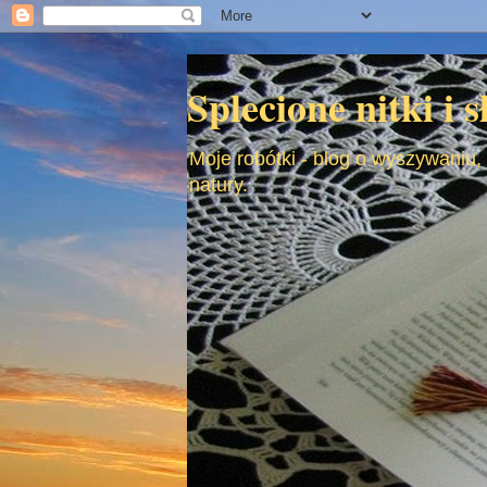
Splecione nitki i 
Moje robótki - blog o wyszywaniu,
natury.