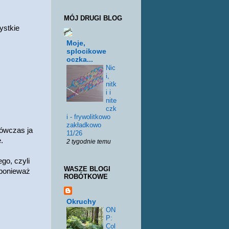
MÓJ DRUGI BLOG
ystkie
Moje,
splocikowe
oczka...
Nic
i,
nitk
i i
nite
czk
i - frywolitkowo
zakładkowo
wówczas ja
11/26
.
2 tygodnie temu
go, czyli
WASZE BLOGI
 ponieważ
ROBÓTKOWE
Okruchy
ON
P:
Col