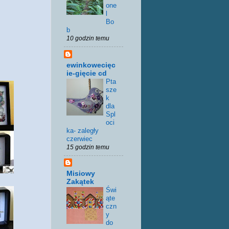
one
l
Bo
b
10 godzin temu
ewinkowecięc
ie-gięcie cd
Pta
sze
k
dla
Spl
oci
ka- zaległy
czerwiec
15 godzin temu
Misiowy
Zakątek
Świ
ąte
czn
y
do