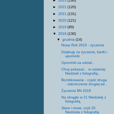
►
2023
(150)
►
2022
(120)
►
2021
(131)
►
2020
(121)
►
2019
(89)
▼
2018
(130)
▼
grudnia
(14)
Nowy Rok 2019 - życzenia
Dziękuję za życzenia, kartki i
upominki
Upominki za udział...
Chcę pokazać... w ostatniej
Niedzieli z fotografią...
Bombkowanie - część druga
- zakończenie drugiej ed...
Życzenia BN 2018
Na okrągło w 21 Niedzielę z
fotografią
Stare i nowe, czyli 20
Niedziela z fotografią