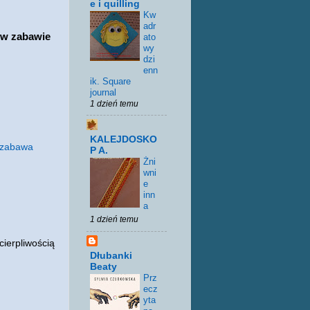
e i quilling
Kw
adr
 w zabawie
ato
wy
dzi
enn
ik. Square
journal
1 dzień temu
KALEJDOSKO
zabawa
P A.
Żni
wni
e
inn
a
1 dzień temu
ierpliwością
Dłubanki
Beaty
Prz
ecz
yta