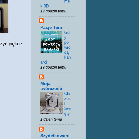
me
k 3D
19 godzin temu
Pasje Teni
Gd
y
po
czyć piękne
wró
cą
kan
arki
19 godzin temu
Moja
twórczość
Chr
zes
t
Świ
ęty
1 dzień temu
Szydełkowani