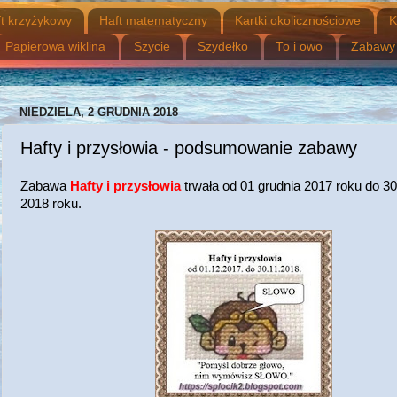
t krzyżykowy
Haft matematyczny
Kartki okolicznościowe
K
Papierowa wiklina
Szycie
Szydełko
To i owo
Zabawy
NIEDZIELA, 2 GRUDNIA 2018
Hafty i przysłowia - podsumowanie zabawy
Zabawa
Hafty i przysłowia
trwała od 01 grudnia 2017 roku do 30
2018 roku.