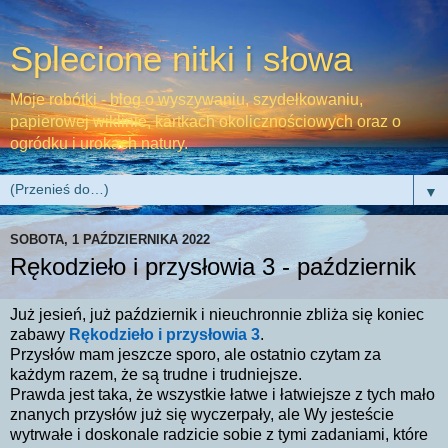
Splecione nitki i słowa
Moje robótki - blog o wyszywaniu, szydełkowaniu,
papierowej wiklinie, kartkach okolicznościowych oraz o
ogródku i urokach natury.
▼
SOBOTA, 1 PAŹDZIERNIKA 2022
Rękodzieło i przysłowia 3 - październik
Już jesień, już październik i nieuchronnie zbliża się koniec
zabawy
Rękodzieło i przysłowia 3
.
Przysłów mam jeszcze sporo, ale ostatnio czytam za
każdym razem, że są trudne i trudniejsze.
Prawda jest taka, że wszystkie łatwe i łatwiejsze z tych mało
znanych przysłów już się wyczerpały, ale Wy jesteście
wytrwałe i doskonale radzicie sobie z tymi zadaniami, które