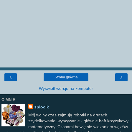
‹
›
Strona główna
Wyświetl wersję na komputer
O MNIE
splocik
Mój wolny czas zajmują robótki na drutach,
szydełkowanie, wyszywanie - głównie haft krzyżykowy i
matematyczny. Czasami bawię się wiązaniem węzłów -